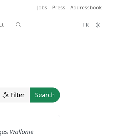
Jobs
Press
Addressbook
ct
FR
Filter
Search
ages
Wallonie