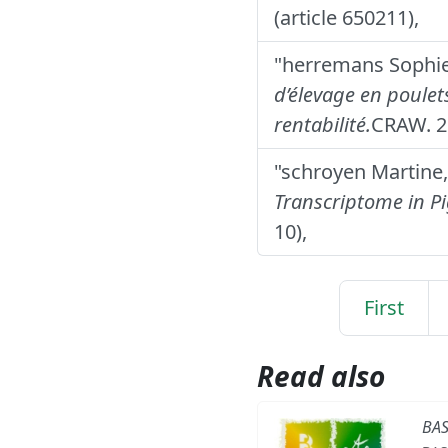
(article 650211),
"herremans Sophie,
d’élevage en poulets
rentabilité.
CRAW. 2
"schroyen Martine, 
Transcriptome in P
10),
First
Read also
BA