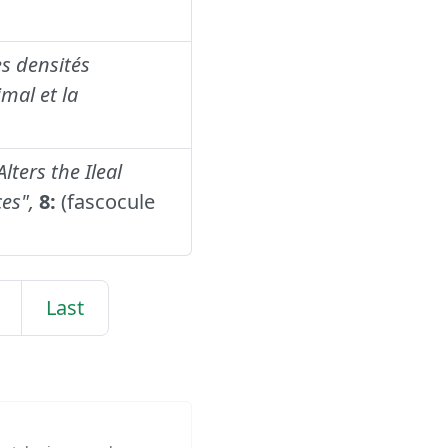
s densités
mal et la
ters the Ileal
es",
8:
(fascocule
Last