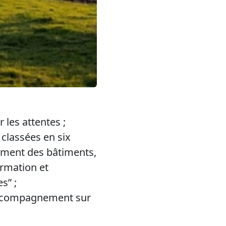
r les attentes ;
 classées en six
ement des bâtiments,
ormation et
s” ;
 accompagnement sur