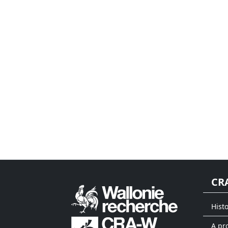
CR
Hist
A pr