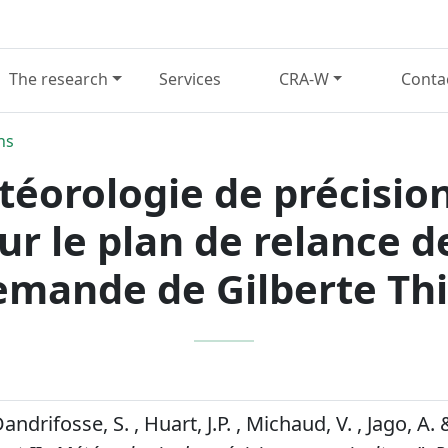
The research
Services
CRA-W
Conta
ns
téorologie de précision
r le plan de relance de
emande de Gilberte Thi
Dandrifosse, S. , Huart, J.P. , Michaud, V. , Jago, A.