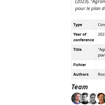
(2023).
"Agrom
pour le plan d
Type
Con
Year of
202
conference
Title
"Ag
pla
Fichier
Authors
Rosi
Team