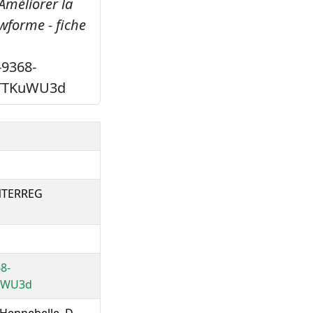
Améliorer la
owforme - fiche
-9368-
5TTKuWU3d
 INTERREG
8-
uWU3d
, Hennebelle, D.,