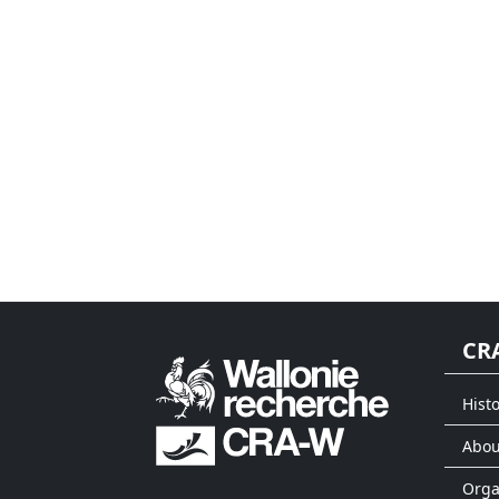
CR
Histo
Abou
Org