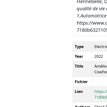
Hennebelle, D.
qualité de vie
1.Automotrice 
https://www.
7180b63271
Type
Electr
Year
2022
Title
Amélior
Cowfor
Fichier
Lien
https:
7180b
Authors
Chloé F