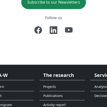
Subscribe to our Newsletters
Follow us
A-W
The research
Servi
ric
Projects
Analysi
t
Publications
Decisio
anigram
Activity report