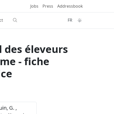
Jobs
Press
Addressbook
ct
FR
l des éleveurs
me - fiche
ice
uin, G. ,