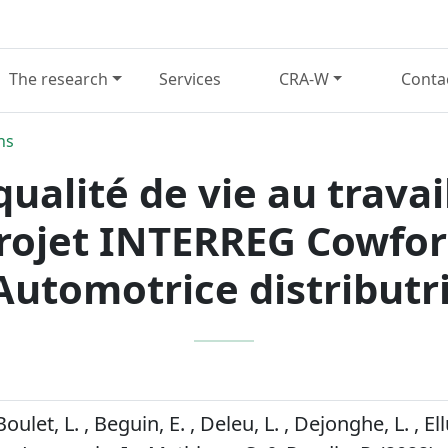
The research
Services
CRA-W
Conta
ns
qualité de vie au travai
projet INTERREG Cowfor
Automotrice distributr
Boulet, L. , Beguin, E. , Deleu, L. , Dejonghe, L. , Ell