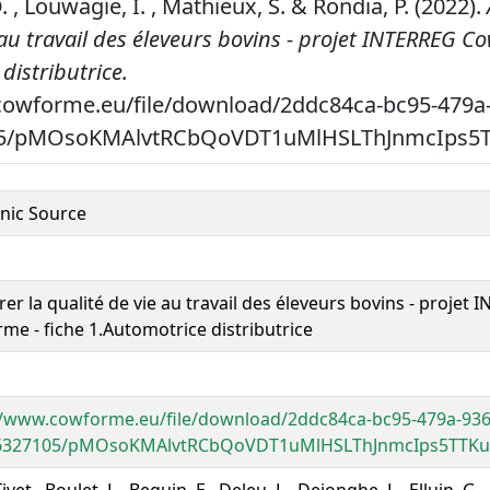
 , Louwagie, I. , Mathieux, S. & Rondia, P. (2022).
 au travail des éleveurs bovins - projet INTERREG C
distributrice.
cowforme.eu/file/download/2ddc84ca-bc95-479a
05/pMOsoKMAlvtRCbQoVDT1uMlHSLThJnmcIps
onic Source
er la qualité de vie au travail des éleveurs bovins - projet
me - fiche 1.Automotrice distributrice
//www.cowforme.eu/file/download/2ddc84ca-bc95-479a-936
6327105/pMOsoKMAlvtRCbQoVDT1uMlHSLThJnmcIps5TTK
ivet,, Boulet, L., Beguin, E., Deleu, L., Dejonghe, L., Elluin, G.