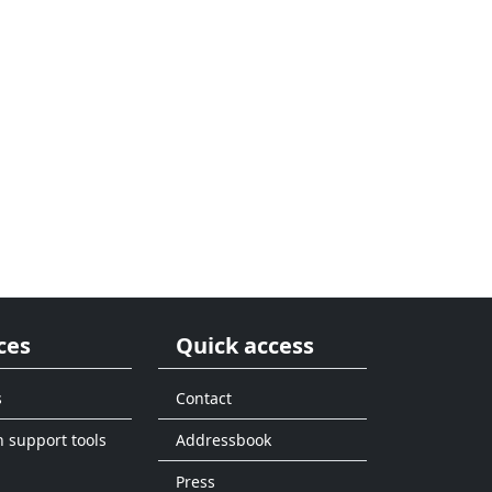
ces
Quick access
s
Contact
n support tools
Addressbook
Press