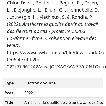
Chloé Fivet, , Boulet, L. , Beguin, E. , Deleu,
L. , Dejonghe, L. , Elluin, G. , Hennebelle, D.
, Louwagie, I. , Mathieux, S. & Rondia, P.
(2022).
Améliorer la qualité de vie au travail
des éleveurs bovins - projet INTERREG
Cowforme - fiche 5. Prévention élevage des
veaux.
https://www.cowforme.eu/file/download/05d
fe06-4e79-b20d-
222c7b961242/wwsJO1XACzVW7IVnCN1Oum
Type
Electronic Source
Year
2022
Title
Améliorer la qualité de vie au travail des élev