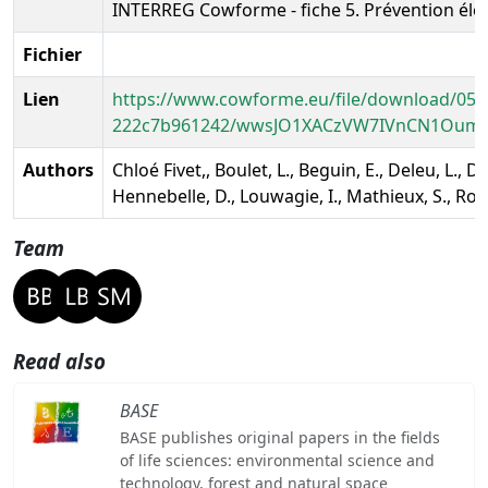
INTERREG Cowforme - fiche 5. Prévention éle
Fichier
Lien
https://www.cowforme.eu/file/download/05d
222c7b961242/wwsJO1XACzVW7IVnCN1Oum5
Authors
Chloé Fivet,, Boulet, L., Beguin, E., Deleu, L., De
Hennebelle, D., Louwagie, I., Mathieux, S., Rond
Team
Read also
BASE
BASE publishes original papers in the fields
of life sciences: environmental science and
technology, forest and natural space