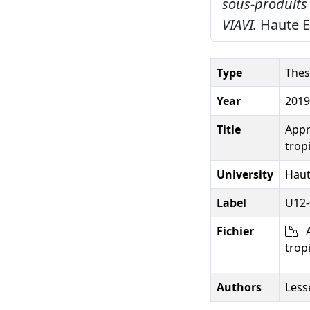
sous-produits 
VIAVI.
Haute E
Type
Thes
Year
2019
Title
Appr
trop
University
Haut
Label
U12-
Fichier
A
trop
Authors
Lesse