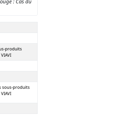
rouge : Cas du
us-produits
 VIAVI
s sous-produits
 VIAVI