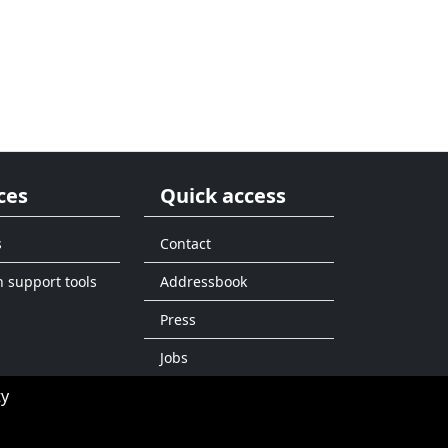
ces
Quick access
s
Contact
n support tools
Addressbook
Press
Jobs
ty