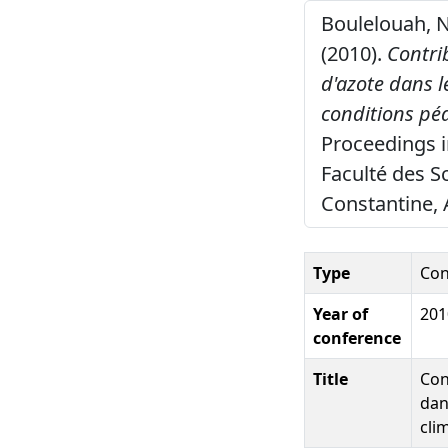
Boulelouah, N. 
(2010).
Contri
d'azote dans l
conditions pé
Proceedings i
Faculté des Sc
Constantine, 
Type
Con
Year of
201
conference
Title
Con
dan
cli