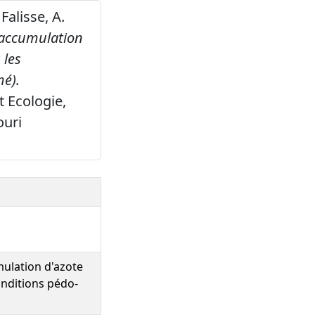
 Falisse, A.
'accumulation
 les
mé).
t Ecologie,
ouri
ulation d'azote
conditions pédo-