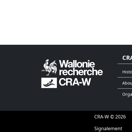
CR
Histo
Abou
Org
CRA-W © 2026
Signalement