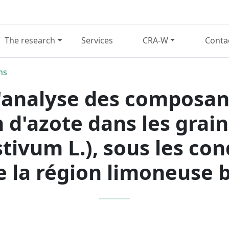
The research
Services
CRA-W
Conta
ns
l'analyse des composa
d'azote dans les grain
stivum L.), sous les con
e la région limoneuse 