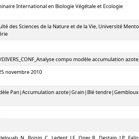
inaire International en Biologie Végétale et Ecologie
ulté des Sciences de la Nature et de la Vie, Université Ment
érie
/DIVERS_CONF_Analyse compo modèle accumulation azote_
25 novembre 2010
èle Pan|Accumulation azote|Grain|Blé tendre|Gembloux
.
elouah, N., Roisin, C., Ledent, J.F., Oger, R., Destain, J.P., Falis