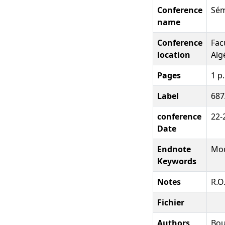
Conference
Sém
name
Conference
Fac
location
Alg
Pages
1 p.
Label
687
conference
22-
Date
Endnote
Mod
Keywords
Notes
R.O
Fichier
Authors
Boul