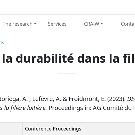
The research
Services
CRA-W
Conta
ns
la durabilité dans la fil
Noriega, A. , Lefèvre, A. & Froidmont, E. (2023).
DE
la filière laitière.
Proceedings in: AG Comité du l
Conference Proceedings