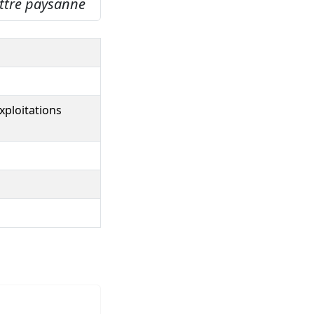
ettre paysanne
xploitations