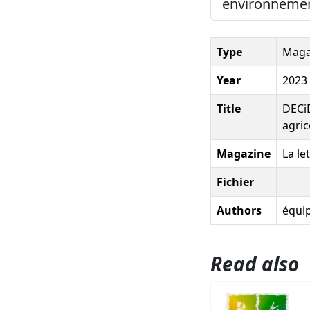
environnement
Type
Magaz
Year
2023
Title
DECiD
agric
Magazine
La le
Fichier
Authors
équi
Read also