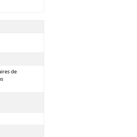
aires de
us