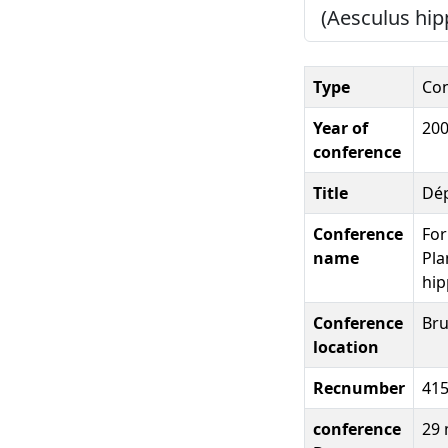
(Aesculus hip
Type
Con
Year of
20
conference
Title
Dép
Conference
For
name
Pla
hip
Conference
Bru
location
Recnumber
41
conference
29 