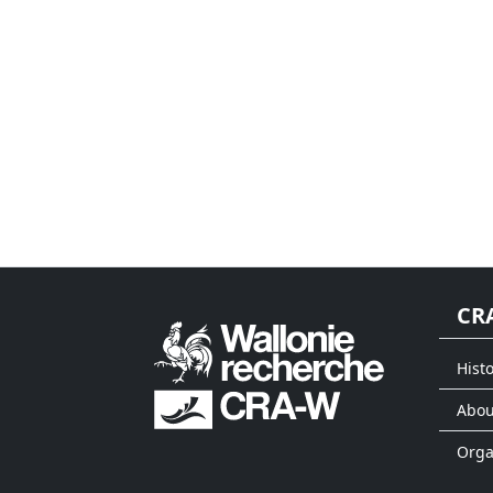
CR
Histo
Abou
Org