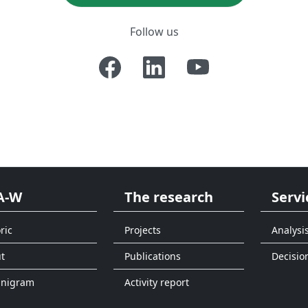
Follow us
A-W
The research
Servi
ric
Projects
Analysi
t
Publications
Decisio
anigram
Activity report