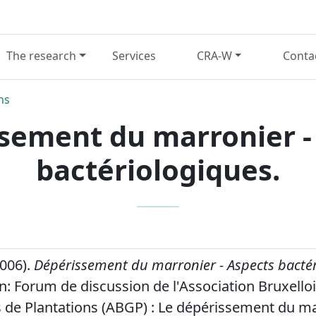
The research
Services
CRA-W
Conta
ns
sement du marronier -
bactériologiques.
2006).
Dépérissement du marronier - Aspects bactér
n: Forum de discussion de l'Association Bruxello
 de Plantations (ABGP) : Le dépérissement du ma