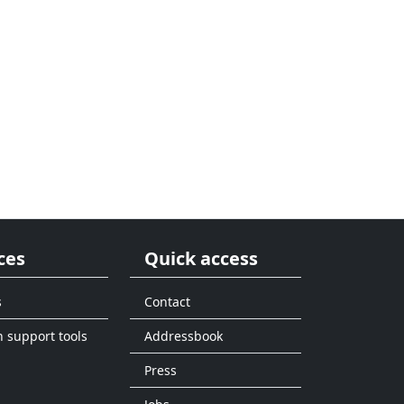
ces
Quick access
s
Contact
n support tools
Addressbook
Press