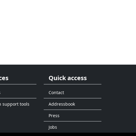
ces
Quick access
s
Contact
n support tools
Addressbook
Press
Jobs