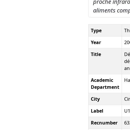
proche infrar
aliments com
Type
Th
Year
20
Title
Dé
dé
an
Academic
Ha
Department
City
Ci
Label
U1
Recnumber
63