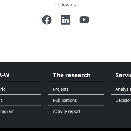
Follow us
A-W
The research
Servi
ric
Projects
Analysi
t
Publications
Decisio
anigram
Activity report