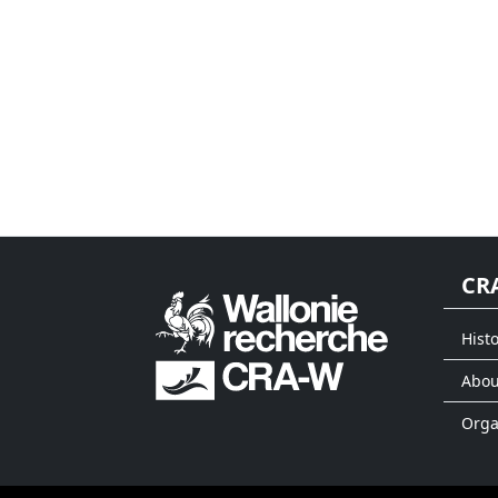
CR
Histo
Abou
Org