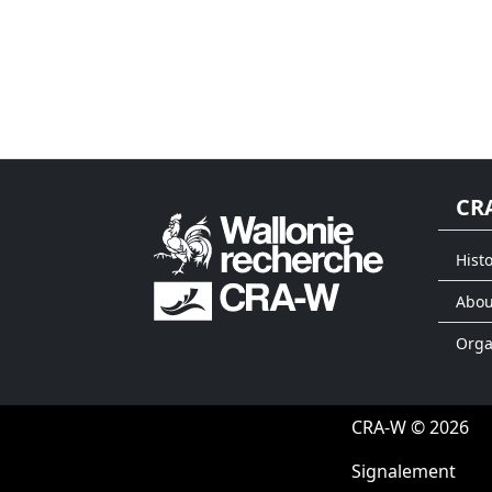
CR
Histo
Abou
Org
CRA-W © 2026
Signalement