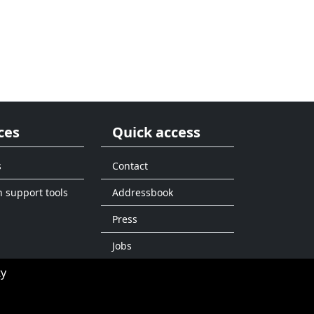
ces
Quick access
s
Contact
n support tools
Addressbook
Press
Jobs
ty