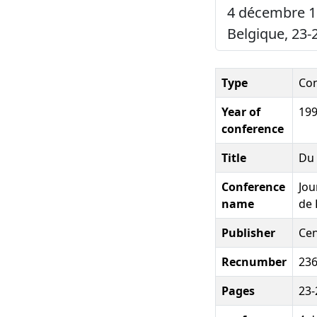
4 décembre 1
Belgique, 23-
Type
Con
Year of
19
conference
Title
Du 
Conference
Jou
name
de
Publisher
Cen
Recnumber
23
Pages
23-