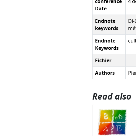
conference
4 d
Date
Endnote
Di-
keywords
mét
Endnote
cul
Keywords
Fichier
Authors
Pie
Read also