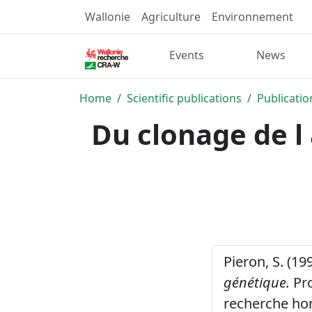
Wallonie
Agriculture
Environnement
Events
News
Home
Scientific publications
Publicatio
Du clonage de l
Pieron, S. (19
génétique.
Pro
recherche ho