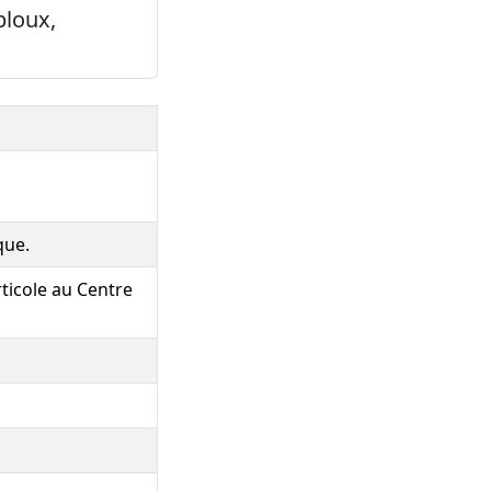
loux,
que.
rticole au Centre