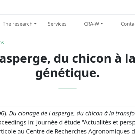
The research
Services
CRA-W
Conta
ns
 asperge, du chicon à l
génétique.
96).
Du clonage de l asperge, du chicon à la transf
ceedings in: Journée d étude "Actualités et persp
rticole au Centre de Recherches Agronomiques 