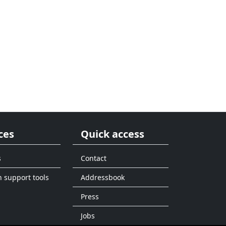
ces
Quick access
s
Contact
n support tools
Addressbook
Press
Jobs