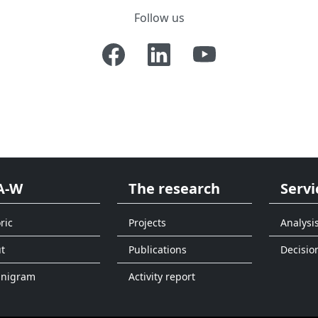
Follow us
A-W
The research
Servi
ric
Projects
Analysi
t
Publications
Decisio
anigram
Activity report