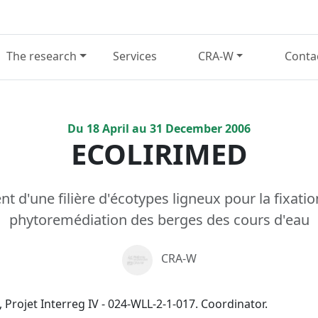
The research
Services
CRA-W
Conta
Du
18
April
au
31
December
2006
ECOLIRIMED
 d'une filière d'écotypes ligneux pour la fixation
phytoremédiation des berges des cours d'eau
CRA-W
Projet Interreg IV - 024-WLL-2-1-017. Coordinator.