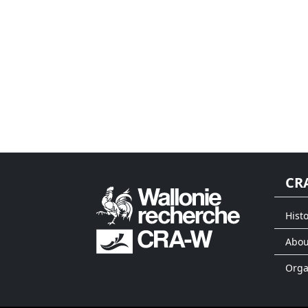
CR
Histo
Abou
Org