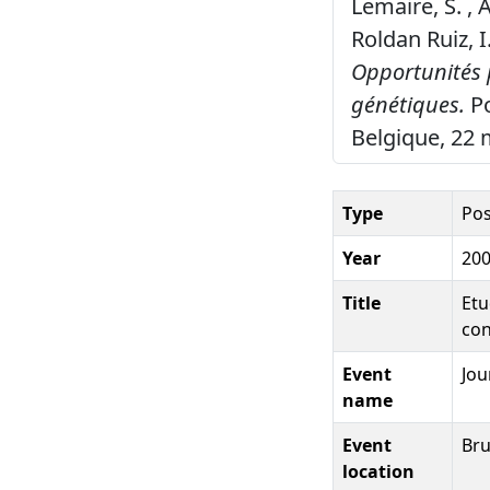
Lemaire, S. , 
Roldan Ruiz, I
Opportunités p
génétiques.
Po
Belgique, 22 
Type
Pos
Year
20
Title
Etu
con
Event
Jou
name
Event
Bru
location