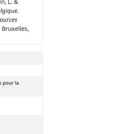
en, L. &
lgique.
sources
 Bruxelles,
s pour la