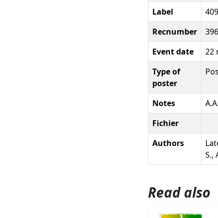
Label
40
Recnumber
39
Event date
22 
Type of
Pos
poster
Notes
A.A
Fichier
Authors
Lat
S.,
Read also