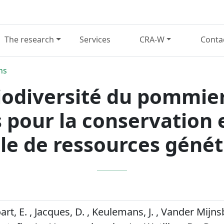
The research
Services
CRA-W
Conta
ns
biodiversité du pommier
pour la conservation et
le de ressources génét
oart, E. , Jacques, D. , Keulemans, J. , Vander Mijns