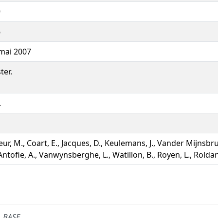
9
6
mai 2007
ter.
.
eur, M., Coart, E., Jacques, D., Keulemans, J., Vander Mijnsbr
 Antofie, A., Vanwynsberghe, L., Watillon, B., Royen, L., Roldan
BASE