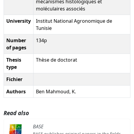
mécanismes histologiques et
moléculaires associés
University
Institut National Agronomique de
Tunisie
Number
134p
of pages
Thesis
Thèse de doctorat
type
Fichier
Authors
Ben Mahmoud, K.
Read also
BASE
BASE publishes original papers in the fields