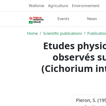
Wallonie
Agriculture
Environnement
Events
News
Home
Scientific publications
Publicatio
Etudes physio
observés su
(Cichorium int
Pieron, S. (19