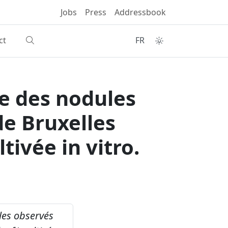
Jobs
Press
Addressbook
ct
FR
ue des nodules
de Bruxelles
tivée in vitro.
les observés