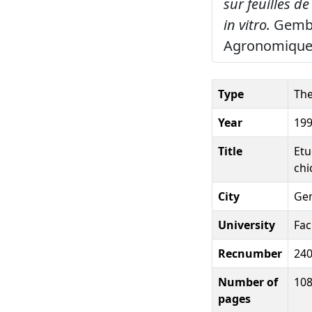
sur feuilles de
in vitro.
Gemblo
Agronomiques
Type
The
Year
19
Title
Etu
chi
City
Gem
University
Fac
Recnumber
24
Number of
108
pages