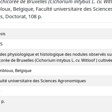
 chicorée de Bruxelles (Cichorium intybus L. cv. Witl
ux, Belgique, Faculté universitaire des Science
, Doctorat, 108 p.
sis
95
des physiologique et histologique des nodules observés sur
corée de Bruxelles (Cichorium intybus L. cv. Witloof ) cultivée
bloux, Belgique
ulté universitaire des Sciences Agronomiques
0
 p.