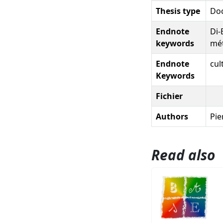
Thesis type
Doc
Endnote
Di-
keywords
mét
Endnote
cul
Keywords
Fichier
Authors
Pie
Read also