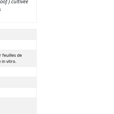
oof ) cultivée
s
 feuilles de
 in vitro.