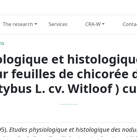
The research
Services
CRA-W
Conta
ns
logique et histologiq
r feuilles de chicorée 
ybus L. cv. Witloof ) cul
95).
Etudes physiologique et histologique des nodu