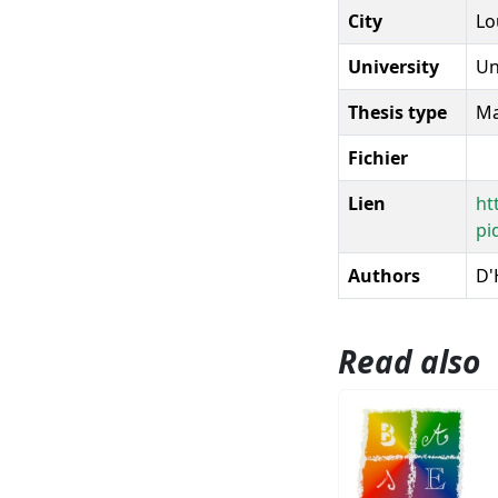
City
Lo
University
Un
Thesis type
Ma
Fichier
Lien
ht
pi
Authors
D'
Read also