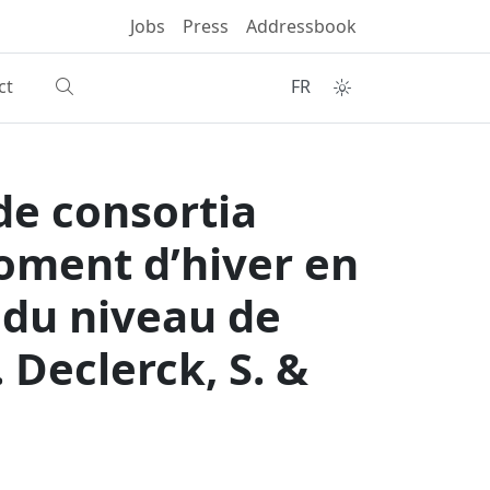
Jobs
Press
Addressbook
ct
FR
 de consortia
oment d’hiver en
t du niveau de
Declerck, S. &