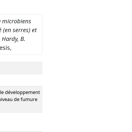
ia microbiens
 (en serres) et
 Hardy, B.
esis,
r le développement
 niveau de fumure