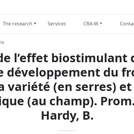
The research
Services
CRA-W
Conta
ns
e l’effet biostimulant
le développement du fr
a variété (en serres) e
que (au champ). Prom. 
Hardy, B.