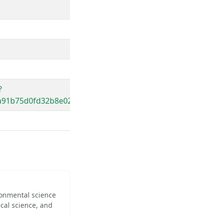
?
a91b75d0fd32b8e027
ironmental science
cal science, and