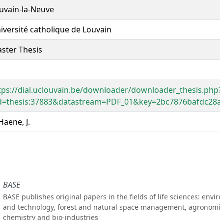
uvain-la-Neuve
iversité catholique de Louvain
ster Thesis
tps://dial.uclouvain.be/downloader/downloader_thesis.php
d=thesis:37883&datastream=PDF_01&key=2bc7876bafdc28
Haene, J.
BASE
BASE publishes original papers in the fields of life sciences: env
and technology, forest and natural space management, agronomi
chemistry and bio-industries