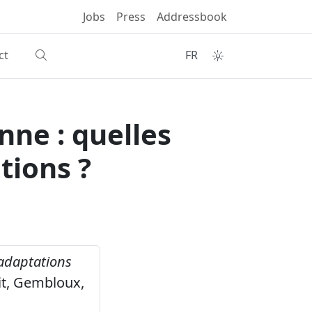
Jobs
Press
Addressbook
ct
FR
onne : quelles
tions ?
s adaptations
ait, Gembloux,