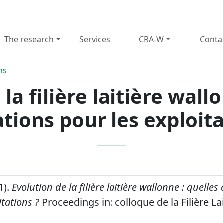
The research
Services
CRA-W
Conta
ns
la filière laitière wall
tions pour les exploita
11).
Evolution de la filière laitière wallonne : quelle
itations ?
Proceedings in: colloque de la Filière L
,