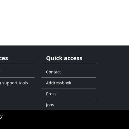
ces
Quick access
s
Contact
n support tools
Addressbook
Press
Jobs
ty