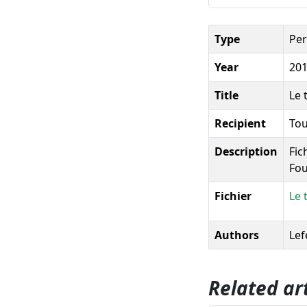
Type
Pe
Year
20
Title
Le 
Recipient
Tou
Description
Fic
Fou
Fichier
Le 
Authors
Lef
Related art