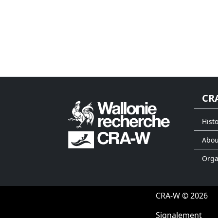
CR
Histo
Abou
Org
CRA-W © 2026
Signalement