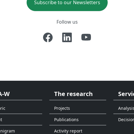
Subscribe to our Newsletters
Follow us
A-W
The research
Servi
ric
Projects
Analysi
t
Publications
Decisio
anigram
Activity report