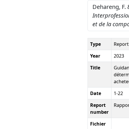
Dehareng, F. 
Interprofessio
et de la compo
Type
Report
Year
2023
Title
Guidan
détermi
achete
Date
1-22
Report
Rappor
number
Fichier