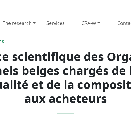
The research
Services
CRA-W
Conta
ns
e scientifique des Or
els belges chargés de
qualité et de la composit
aux acheteurs