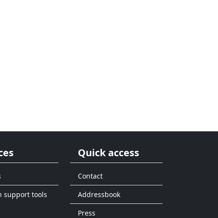
ces
Quick access
s
Contact
n support tools
Addressbook
Press