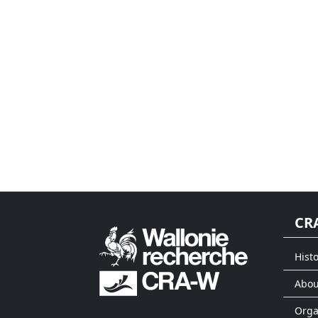
CR
Histo
Abou
Org