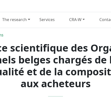
The research
Services
CRA-W
Conta
ns
e scientifique des Or
els belges chargés de
qualité et de la composit
aux acheteurs