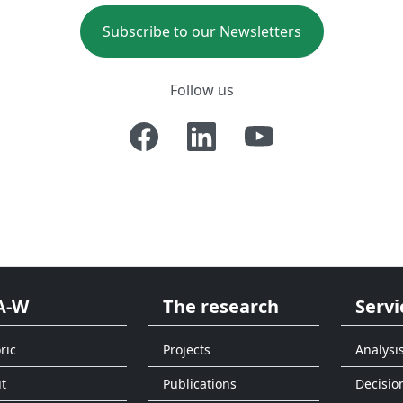
Subscribe to our Newsletters
Follow us
A-W
The research
Servi
ric
Projects
Analysi
t
Publications
Decisio