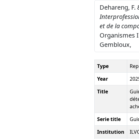
Dehareng, F. 
Interprofessio
et de la compo
Organismes I
Gembloux,
Type
Rep
Year
202
Title
Gui
déte
ach
Serie title
Gui
Institution
ILV