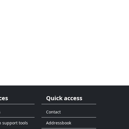
ces
Quick access
s
Contact
n support tools
Addressbook