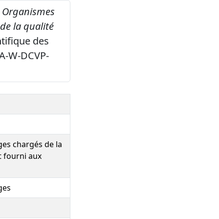
s Organismes
de la qualité
tifique des
CRA-W-DCVP-
ges chargés de la
t fourni aux
ges