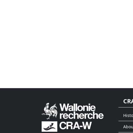
CR
Histo
Abou