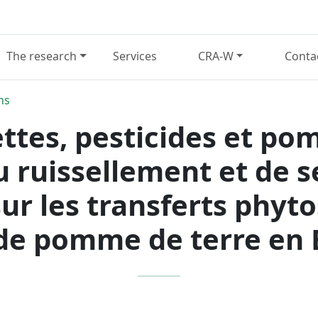
The research
Services
CRA-W
Conta
ns
ttes, pesticides et po
u ruissellement et de s
 les transferts phyto
 de pomme de terre en 