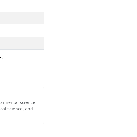
 J.
ironmental science
cal science, and