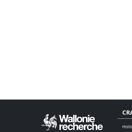
CR
Histo