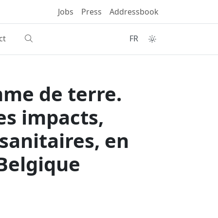
Jobs
Press
Addressbook
ct
FR
mme de terre.
es impacts,
sanitaires, en
Belgique