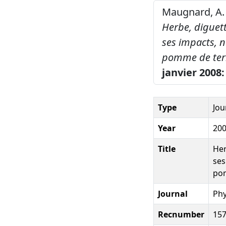
Maugnard, A. ,
Herbe, diguett
ses impacts, n
pomme de terr
janvier 2008:
Type
Jou
Year
20
Title
Her
ses
pom
Journal
Phy
Recnumber
15