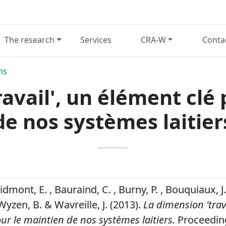
The research
Services
CRA-W
Conta
ns
avail', un élément clé
de nos systèmes laitier
oidmont, E. , Bauraind, C. , Burny, P. , Bouquiaux, J.
 Wyzen, B. & Wavreille, J. (2013).
La dimension 'trava
ur le maintien de nos systèmes laitiers.
Proceedin