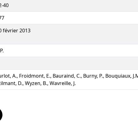
2-40
77
0 février 2013
P.
urlot, A., Froidmont, E., Bauraind, C., Burny, P., Bouquiaux, J.M
tilmant, D., Wyzen, B., Wavreille, J.