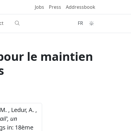
Jobs
Press
Addressbook
ct
FR
 pour le maintien
s
M. , Ledur, A. ,
il', un
gs in: 18ème