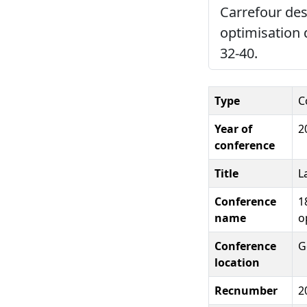
Carrefour des
optimisation 
32-40.
Type
C
Year of
2
conference
Title
L
Conference
1
name
o
Conference
G
location
Recnumber
2