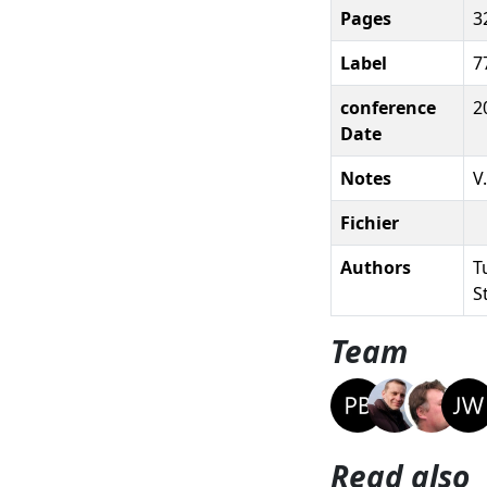
Pages
3
Label
7
conference
2
Date
Notes
V.
Fichier
Authors
T
S
Team
Read also