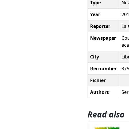
Type
New
Year
20
Reporter
La 
Newspaper
Cou
ac
City
Lib
Recnumber
37
Fichier
Authors
Ser
Read also