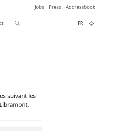
Jobs
Press
Addressbook
ct
FR
e
s suivant les
Libramont,