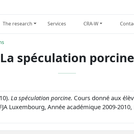
The research
Services
CRA-W
Conta
ns
La spéculation porcin
010).
La spéculation porcine.
Cours donné aux élève
a FJA Luxembourg, Année académique 2009-2010, 