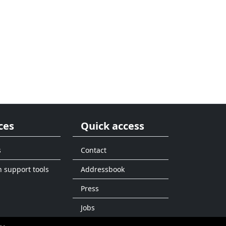
ces
Quick access
s
Contact
n support tools
Addressbook
Press
Jobs