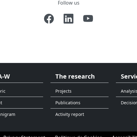
Follow us
A-W
The research
Servi
ric
Projects
Analysi
t
Publications
Decisio
anigram
Activity report