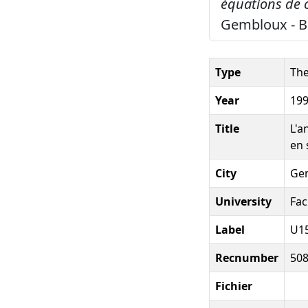
équations de c
Gembloux - Be
Type
The
Year
19
Title
L'a
en 
City
Gem
University
Fac
Label
U1
Recnumber
50
Fichier