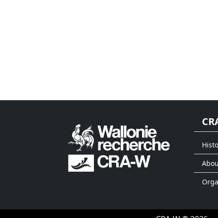
CR
Histo
Abou
Org