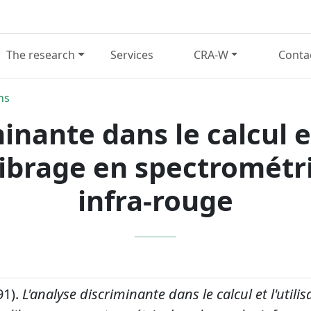
The research
Services
CRA-W
Conta
ns
inante dans le calcul et
ibrage en spectrométr
infra-rouge
91).
L'analyse discriminante dans le calcul et l'utili