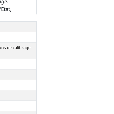
uge.
Etat,
ions de calibrage