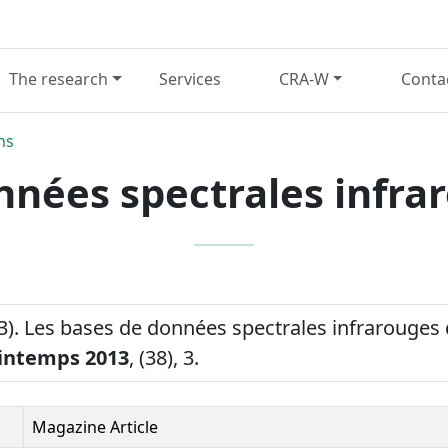
The research
Services
CRA-W
Conta
ns
nnées spectrales infr
013). Les bases de données spectrales infrarouge
intemps 2013
, (38), 3.
Magazine Article