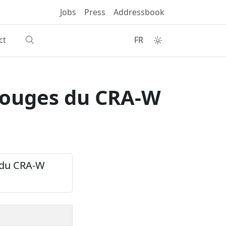
Jobs
Press
Addressbook
ct
FR
arouges du CRA-W
s du CRA-W