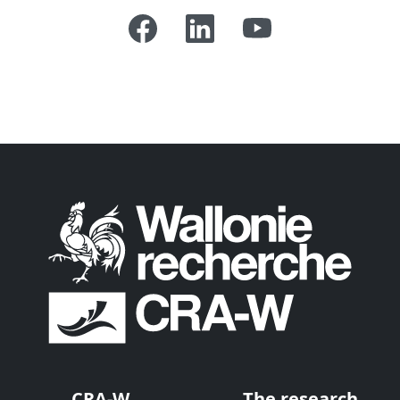
CRA-W
The research