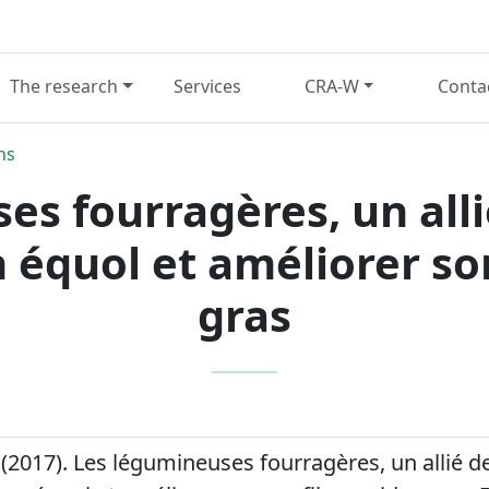
The research
Services
CRA-W
Conta
ns
es fourragères, un alli
en équol et améliorer so
gras
 (2017). Les légumineuses fourragères, un allié d