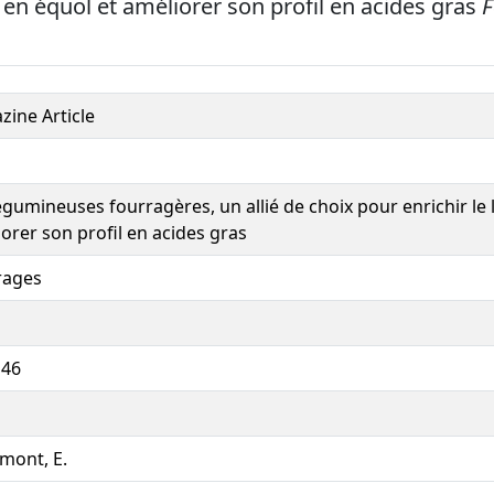
it en équol et améliorer son profil en acides gras
F
ine Article
égumineuses fourragères, un allié de choix pour enrichir le l
orer son profil en acides gras
rages
146
mont, E.