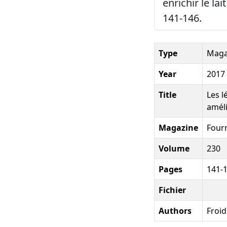
enrichir le la
141-146.
Type
Magaz
Year
2017
Title
Les l
améli
Magazine
Four
Volume
230
Pages
141-
Fichier
Authors
Froid