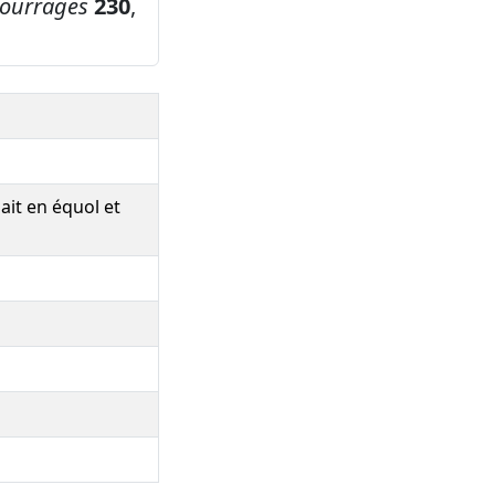
ourrages
230
,
ait en équol et