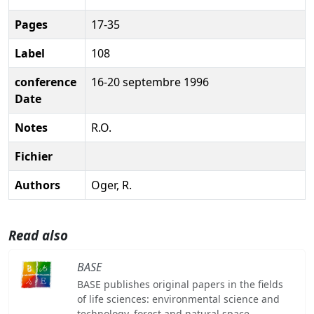
Pages
17-35
Label
108
conference
16-20 septembre 1996
Date
Notes
R.O.
Fichier
Authors
Oger, R.
Read also
BASE
BASE publishes original papers in the fields
of life sciences: environmental science and
technology, forest and natural space