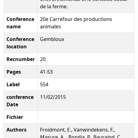
de la ferme.
Conference
20e Carrefour des productions
name
animales
Conference
Gembloux
location
Recnumber
20
Pages
41-53
Label
554
conference
11/02/2015
Date
Fichier
Authors
Froidmont, E., Vanwindekens, F.,
Masure, A.., Rondia, P., Bauraind, C.,