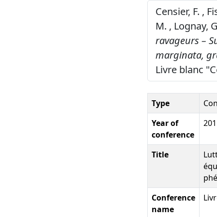
Censier, F. , F
M. , Lognay, G
ravageurs – Su
marginata, gr
Livre blanc "
Type
Con
Year of
201
conference
Title
Lut
équ
ph
Conference
Liv
name