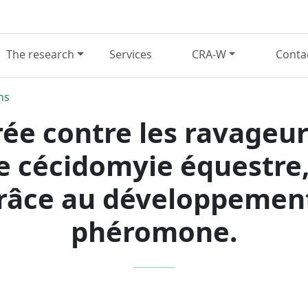
The research
Services
CRA-W
Conta
ns
ée contre les ravageur
e cécidomyie équestre,
râce au développement
phéromone.