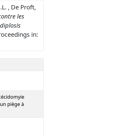
.L. , De Proft,
contre les
diplosis
oceedings in:
 cécidomyie
un piège à