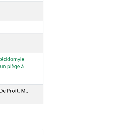
 cécidomyie
un piège à
 De Proft, M.,