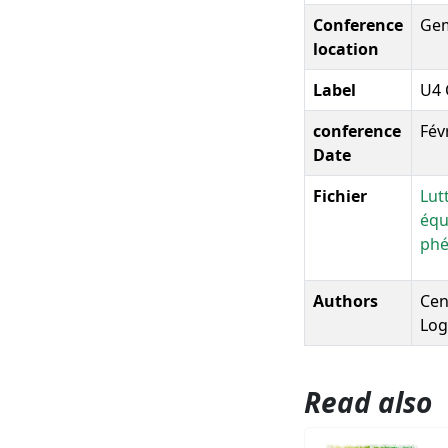
Conference
Gem
location
Label
U4 
conference
Fév
Date
Fichier
Lut
équ
ph
Authors
Cens
Log
Read also