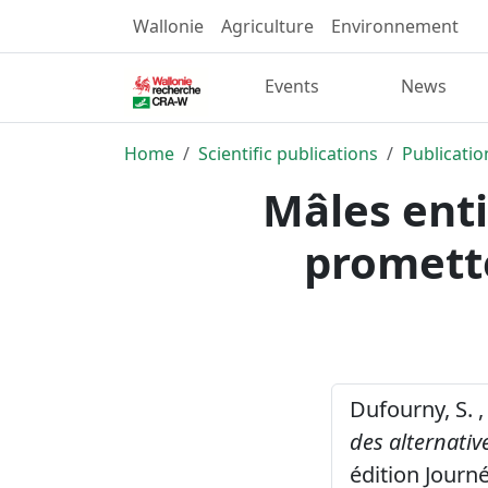
Wallonie
Agriculture
Environnement
Events
News
Home
Scientific publications
Publicatio
Mâles enti
promette
Dufourny, S. ,
des alternativ
édition Journ