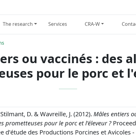
The research
Services
CRA-W
Conta
ns
ers ou vaccinés : des a
uses pour le porc et l'
 Stilmant, D. & Wavreille, J. (2012).
Mâles entiers ou
es prometteuses pour le porc et l'éleveur ?
Proceedi
ée d'étude des Productions Porcines et Avicoles -