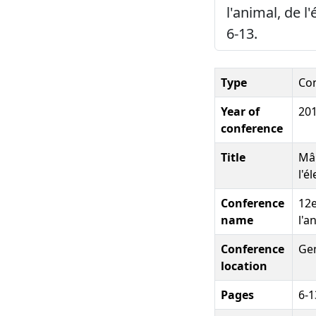
l'animal, de 
6-13.
Type
Co
Year of
20
conference
Title
Mâl
l'é
Conference
12e
name
l'a
Conference
Ge
location
Pages
6-1