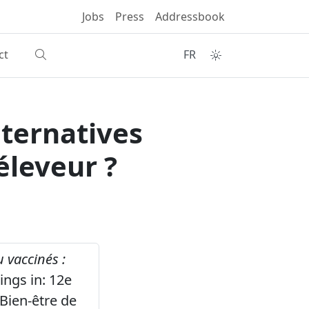
Jobs
Press
Addressbook
ct
FR
lternatives
éleveur ?
 vaccinés :
ngs in: 12e
 Bien-être de