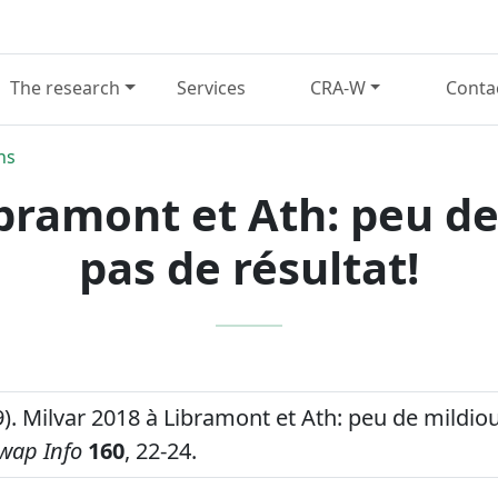
The research
Services
CRA-W
Conta
ns
ibramont et Ath: peu de
pas de résultat!
19). Milvar 2018 à Libramont et Ath: peu de mildio
iwap Info
160
, 22-24.