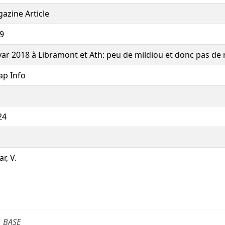
azine Article
9
var 2018 à Libramont et Ath: peu de mildiou et donc pas de r
ap Info
24
r, V.
BASE