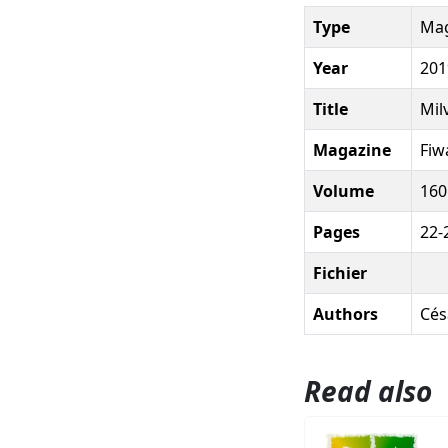
Type
Mag
Year
201
Title
Mil
Magazine
Fiw
Volume
160
Pages
22-
Fichier
Authors
Césa
Read also