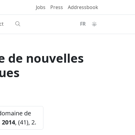
Jobs
Press
Addressbook
ct
FR
e de nouvelles
ques
e domaine de
 2014
, (41), 2.