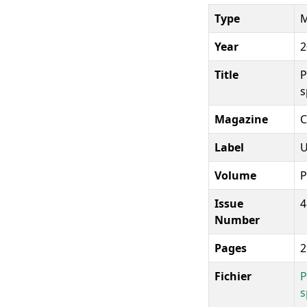
Type
M
Year
2
Title
P
s
Magazine
C
Label
U
Volume
P
Issue
4
Number
Pages
2
Fichier
P
s