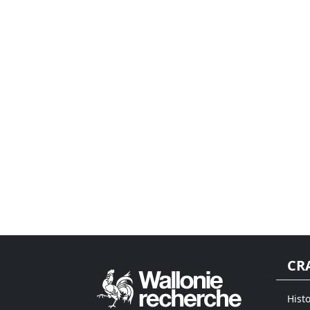
CR
Histo