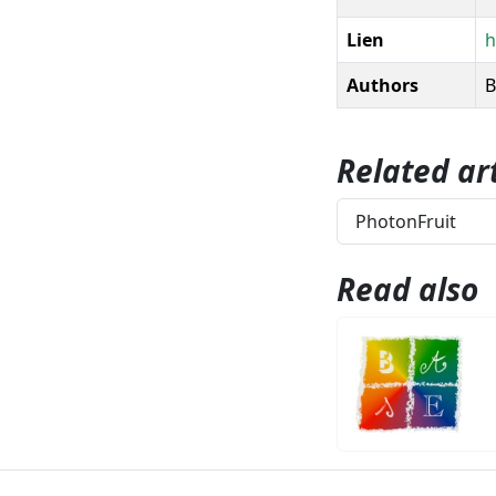
Lien
h
Authors
B
Related art
PhotonFruit
Read also