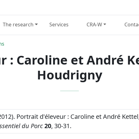
The research
Services
CRA-W
Conta
ns
r : Caroline et André K
Houdrigny
2012). Portrait d'éleveur : Caroline et André Kettel
Essentiel du Porc
20
, 30-31.