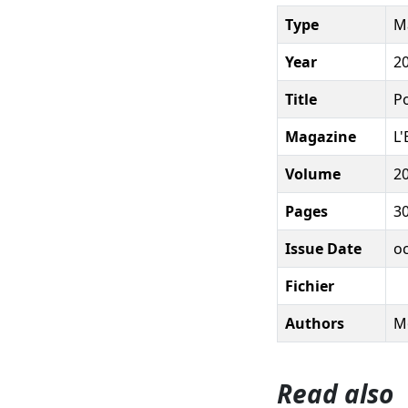
Type
Ma
Year
2
Title
Po
Magazine
L'
Volume
2
Pages
3
Issue Date
o
Fichier
Authors
Mo
Read also