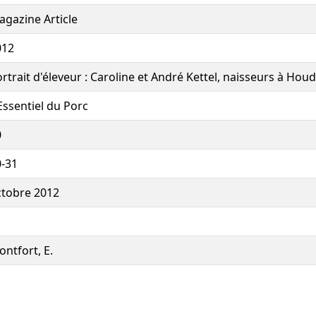
gazine Article
012
rtrait d'éleveur : Caroline et André Kettel, naisseurs à Hou
Essentiel du Porc
0
0-31
ctobre 2012
ntfort, E.