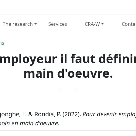
The research
Services
CRA-W
Conta
ns
mployeur il faut défini
main d'oeuvre.
ejonghe, L. & Rondia, P. (2022).
Pour devenir employ
soin en main d'oeuvre.