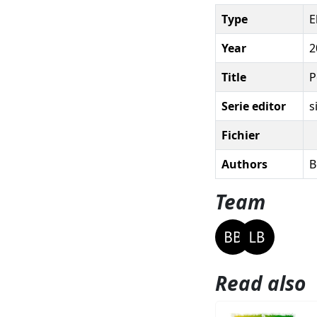
Type
E
Year
2
Title
P
Serie editor
s
Fichier
Authors
B
Team
Read also