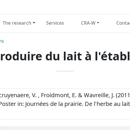
The research
Services
CRA-W
Conta
ns
roduire du lait à l'étab
ecruyenaere, V. , Froidmont, E. & Wavreille, J. (2011
oster in: Journées de la prairie. De l'herbe au lait