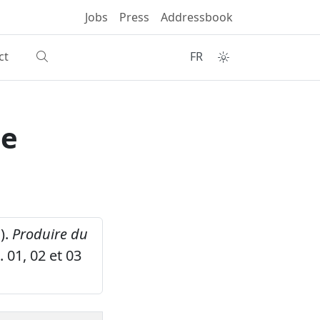
Jobs
Press
Addressbook
ct
FR
le
).
Produire du
. 01, 02 et 03