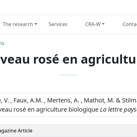
The research
Services
CRA-W
Conta
ns
 veau rosé en agricultu
V. , Faux, A.M. , Mertens, A. , Mathot, M. & Stilma
veau rosé en agriculture biologique
La lettre pay
gazine Article