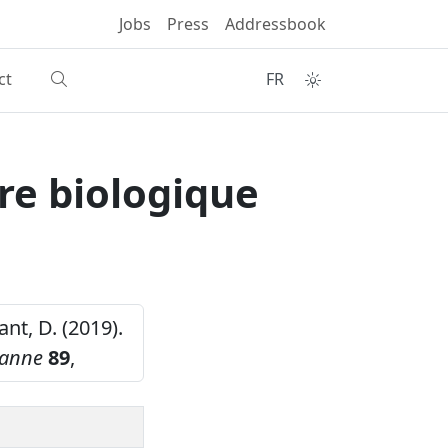
Jobs
Press
Addressbook
ct
FR
re biologique
nt, D. (2019).
sanne
89
,