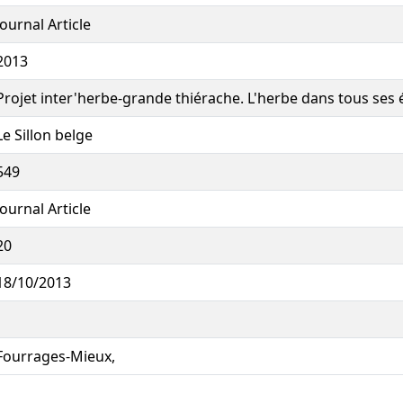
Journal Article
2013
Projet inter'herbe-grande thiérache. L'herbe dans tous ses é
Le Sillon belge
549
Journal Article
20
18/10/2013
Fourrages-Mieux,