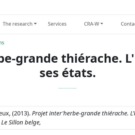
The research
Services
CRA-W
Conta
ns
rbe-grande thiérache. L
ses états.
ux, (2013).
Projet inter'herbe-grande thiérache. L
Le Sillon belge,