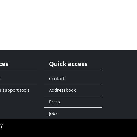
ces
Quick access
s
Contact
n support tools
Addressbook
Press
Jobs
ty