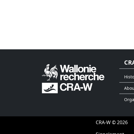
CR
Histo
Abou
Org
CRA-W © 2026