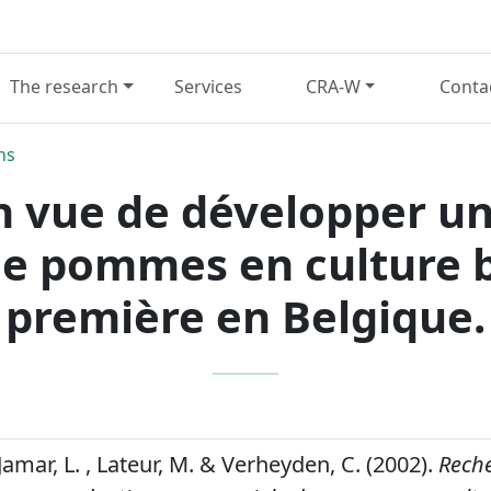
The research
Services
CRA-W
Conta
ns
 vue de développer un
e pommes en culture b
première en Belgique.
 Jamar, L. , Lateur, M. & Verheyden, C. (2002).
Rech