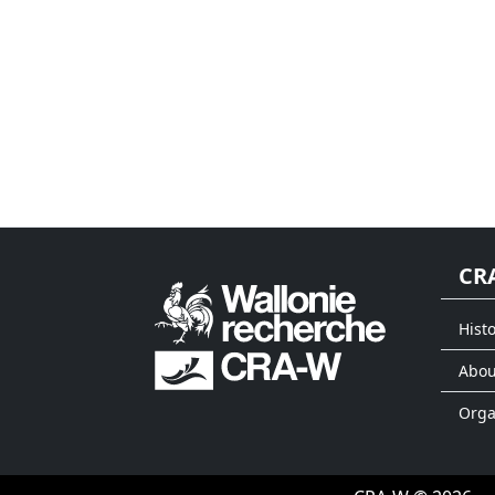
CR
Histo
Abou
Org