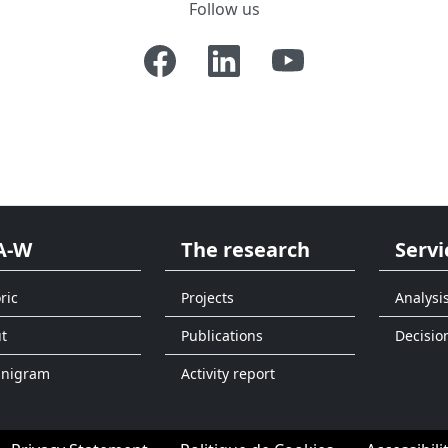
Follow us
A-W
The research
Servi
ric
Projects
Analysi
t
Publications
Decisio
anigram
Activity report