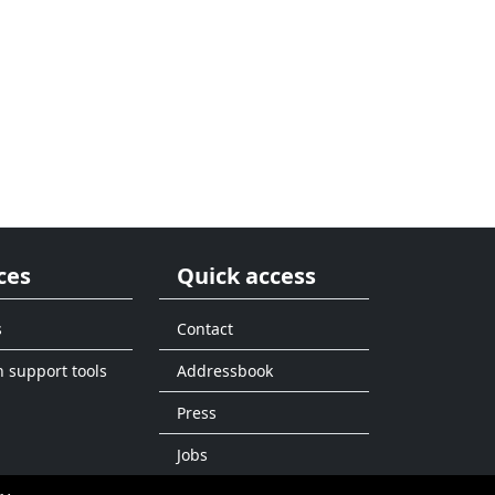
ces
Quick access
s
Contact
n support tools
Addressbook
Press
Jobs