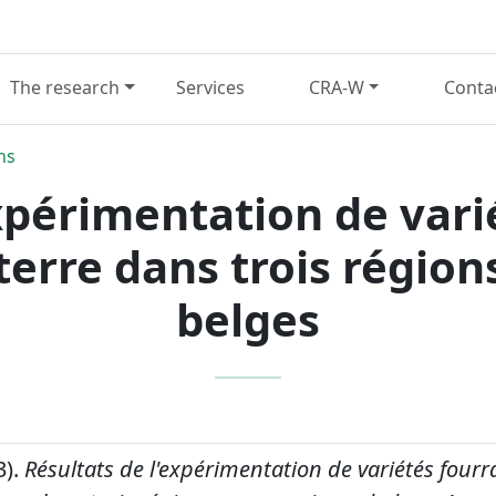
The research
Services
CRA-W
Conta
ns
expérimentation de vari
erre dans trois régio
belges
3).
Résultats de l'expérimentation de variétés four