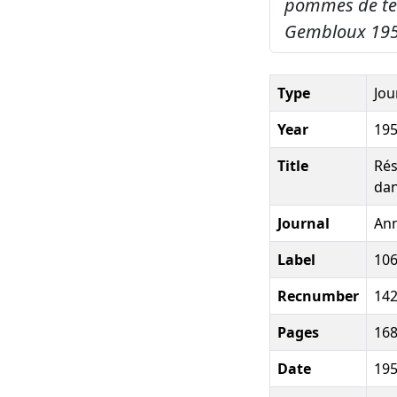
pommes de ter
Gembloux 1953
Type
Jou
Year
19
Title
Rés
dan
Journal
Ann
Label
10
Recnumber
14
Pages
168
Date
19