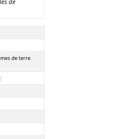
les de
mmes de terre
t