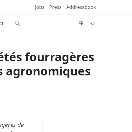
Jobs
Press
Addressbook
ct
FR
étés fourragères
ns agronomiques
ragères de