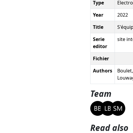
Type
Electr
Year
2022
Title
S'équip
Serie
site i
editor
Fichier
Authors
Boulet,
Louwag,
Team
Read also