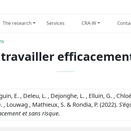
The research
Services
CRA-W
Conta
ns
travailler efficacemen
guin, E. , Deleu, L. , Dejonghe, L. , Elluin, G. , Chloé
 , Louwag , Mathieux, S. & Rondia, P. (2022).
S'éq
icacement et sans risque.