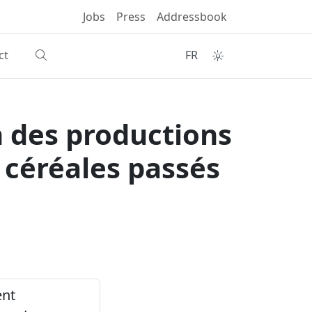
Jobs
Press
Addressbook
ct
FR
n des productions
e céréales passés
ent