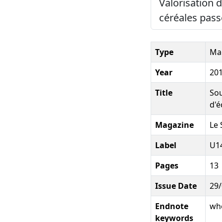
Valorisation 
céréales pass
Type
Mag
Year
20
Title
Sou
d'é
Magazine
Le 
Label
U1
Pages
13
Issue Date
29
Endnote
whe
keywords