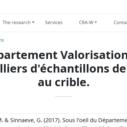
The research
Services
CRA-W
Conta
ns
épartement Valorisatio
liers d'échantillons d
au crible.
M. & Sinnaeve, G. (2017). Sous l'oeil du Départem