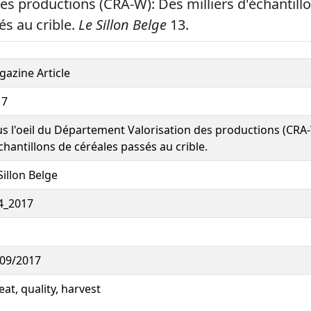
des productions (CRA-W): Des milliers d'échantill
és au crible.
Le Sillon Belge
13.
azine Article
17
s l'oeil du Département Valorisation des productions (CRA-
chantillons de céréales passés au crible.
Sillon Belge
4_2017
/09/2017
at, quality, harvest