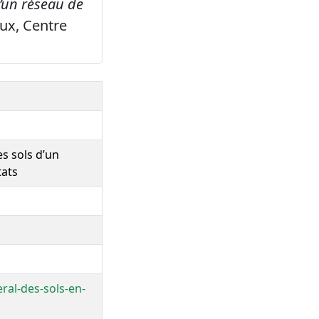
d’un réseau de
x, Centre
es sols d’un
tats
ral-des-sols-en-