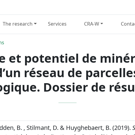
The research
Services
CRA-W
Conta
ns
 et potentiel de minér
 d’un réseau de parcelle
ogique. Dossier de résu
dden, B. , Stilmant, D. & Huyghebaert, B. (2019).
S