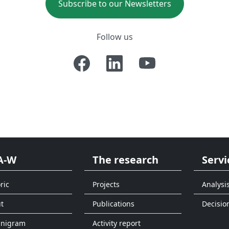
Subscribe to our Newsletters
Follow us
A-W
The research
Servi
ric
Projects
Analysi
t
Publications
Decisio
anigram
Activity report