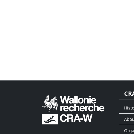
CR
Histo
Abou
Org