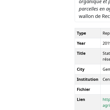
organique et p
parcelles en a
wallon de Re
Type
Rep
Year
201
Title
Stat
rés
City
Gem
Institution
Cen
Fichier
Lien
htt
agr