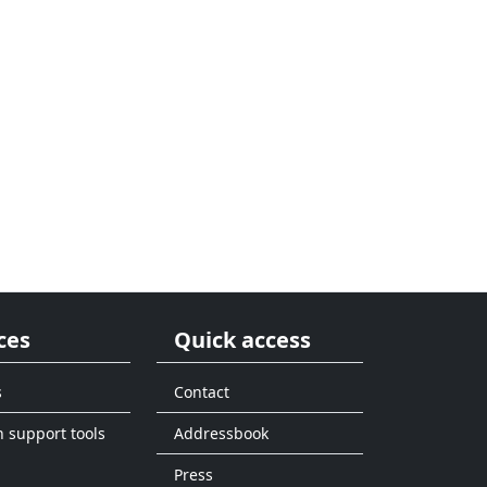
ces
Quick access
s
Contact
n support tools
Addressbook
Press