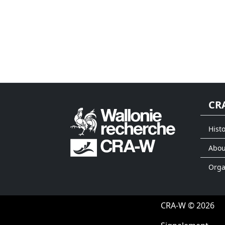
CR
Histo
Abou
Org
CRA-W © 2026