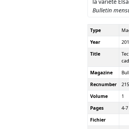
la variété Els
Bulletin mens
Type
Mag
Year
20
Title
Tec
cad
Magazine
Bul
Recnumber
21
Volume
1
Pages
4-7
Fichier