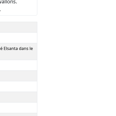
wallons.
.
té Elsanta dans le