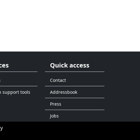
ces
Quick access
s
Contact
n support tools
Addressbook
Press
Jobs
ty