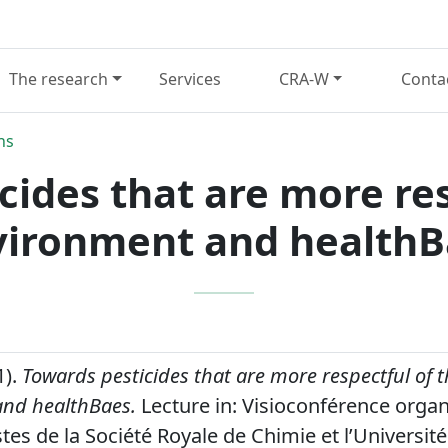
The research
Services
CRA-W
Conta
ns
cides that are more res
vironment and healthB
1).
Towards pesticides that are more respectful of 
nd healthBaes.
Lecture in: Visioconférence organ
tes de la Société Royale de Chimie et l’Universit