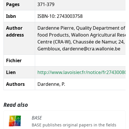
Pages
371-379
Isbn
ISBN-10: 2743003758
Author
Dardenne Pierre, Quality Department of 
address
food Products, Walloon Agricultural Rese
Centre (CRA-W), Chaussée de Namur, 24, 
Gembloux, dardenne@cra.wallonie.be
Fichier
Lien
http://www.lavoisier.fr/notice/fr27430080
Authors
Dardenne, P.
Read also
BASE
BASE publishes original papers in the fields