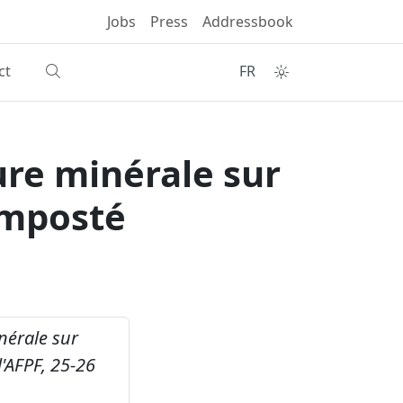
Jobs
Press
Addressbook
ct
FR
ure minérale sur
composté
nérale sur
'AFPF, 25-26