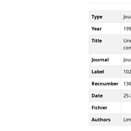
Type
Jou
Year
19
Title
Une
co
Journal
Jou
Label
10
Recnumber
13
Date
25-
Fichier
Authors
Lim